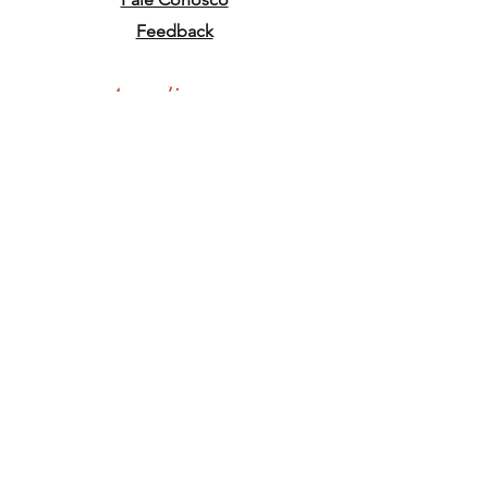
Feedback
Atendimento
De Segunda a Sexta
09:00 - 12:00, 13:30 - 19:00
Sábados
09:00 - 12:00, 13:00 - 17:00
(Feriados Podem Variar)
Ajuda
Política de Entrega & Retirada
Pagamentos
Receba
Promoções