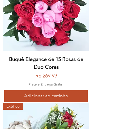
Buquê Elegance de 15 Rosas de
Duo Cores
Preço
R$ 269,99
Frete e Entrega Grátis!
Adicionar ao carrinho
Exótico