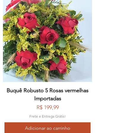
Buquê Robusto 5 Rosas vermelhas
Importadas
Preço
R$ 199,99
Frete e Entrega Grátis!
Adicionar ao carrinho