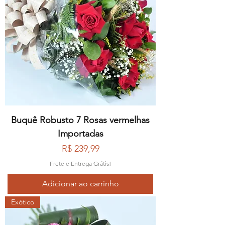
Buquê Robusto 7 Rosas vermelhas
Importadas
Preço
R$ 239,99
Frete e Entrega Grátis!
Adicionar ao carrinho
Exótico