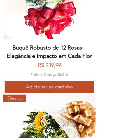
Buquê Robusto de 12 Rosas –
Elegância e Impacto em Cada Flor
Preço
R$ 339,99
Frete e Entrega Grátis!
Adicionar ao carrinho
Clássico