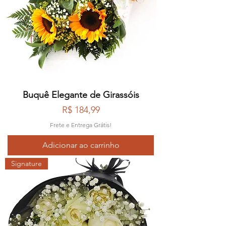
Buquê Elegante de Girassóis
Preço
R$ 184,99
Frete e Entrega Grátis!
Adicionar ao carrinho
Signature