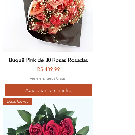
Buquê Pink de 30 Rosas Rosadas
Preço
R$ 439,99
Frete e Entrega Grátis!
Adicionar ao carrinho
Duas Cores