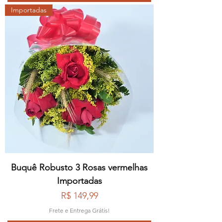
Importadas
Buquê Robusto 3 Rosas vermelhas
Importadas
Preço
R$ 149,99
Frete e Entrega Grátis!