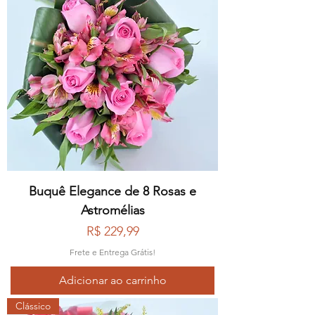
Buquê Elegance de 8 Rosas e
Astromélias
Preço
R$ 229,99
Frete e Entrega Grátis!
Adicionar ao carrinho
Clássico