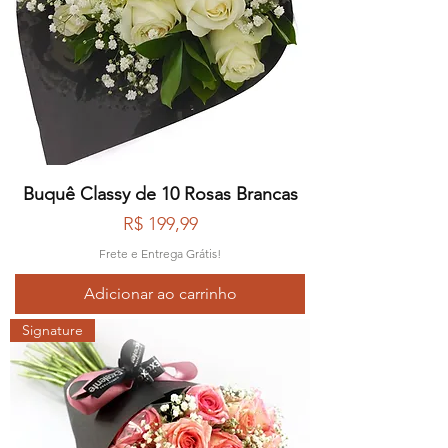
Buquê Classy de 10 Rosas Brancas
Preço
R$ 199,99
Frete e Entrega Grátis!
Adicionar ao carrinho
Signature