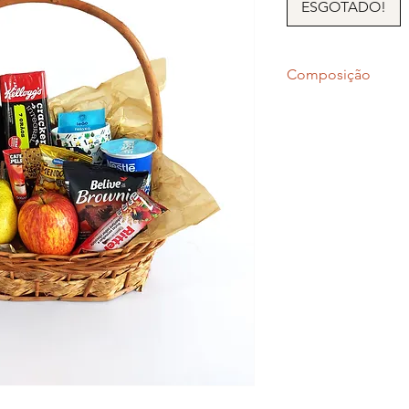
ESGOTADO!
Composição
Suco
Caneca
Chá e Café
Amendoim
Frutas
Iogurte Natural
Barrinha de Cerea
Brownie
Bombom
Biscoito Integral