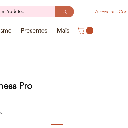
Acesse sua Con
ismo
Presentes
Mais
ness Pro
s!