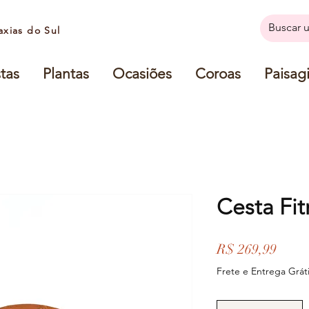
axias do Sul
tas
Plantas
Ocasiões
Coroas
Paisag
Cesta Fit
Preço
R$ 269,99
Frete e Entrega Gráti